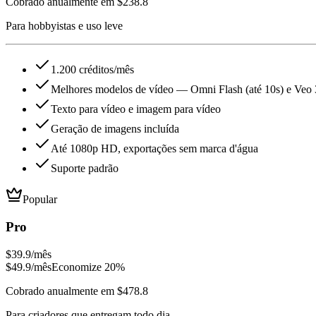
Cobrado anualmente em $238.8
Para hobbyistas e uso leve
1.200 créditos/mês
Melhores modelos de vídeo — Omni Flash (até 10s) e Veo 
Texto para vídeo e imagem para vídeo
Geração de imagens incluída
Até 1080p HD, exportações sem marca d'água
Suporte padrão
Popular
Pro
$39.9
/mês
$49.9
/mês
Economize 20%
Cobrado anualmente em $478.8
Para criadores que entregam todo dia