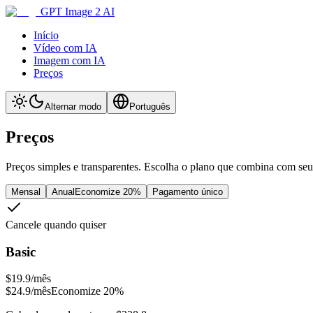
GPT Image 2 AI
Início
Vídeo com IA
Imagem com IA
Preços
Alternar modo
Português
Preços
Preços simples e transparentes. Escolha o plano que combina com seu 
Mensal
Anual
Economize 20%
Pagamento único
Cancele quando quiser
Basic
$19.9
/mês
$24.9
/mês
Economize 20%